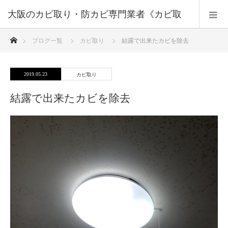
大阪のカビ取り・防カビ専門業者《カビ取
ホーム
ブログ一覧
カビ取り
結露で出来たカビを除去
りプロ》大阪・兵庫・京都
2019.05.23
カビ取り
結露で出来たカビを除去