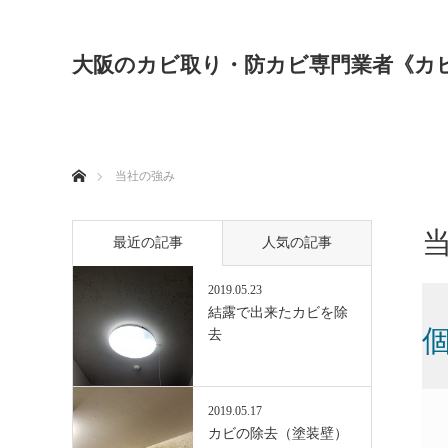
大阪のカビ取り・防カビ専門業者《カ
ホーム
当社の強み
最近の記事
人気の記事
2019.05.23
結露で出来たカビを除
去
2019.05.17
カビの除去（塗装壁）